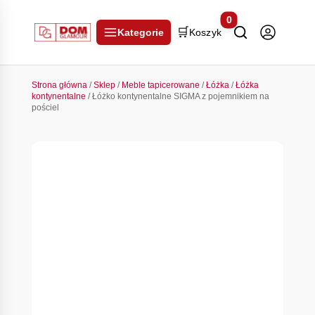
0
🛒
Kategorie
Koszyk
Strona główna
/
Sklep
/
Meble tapicerowane
/
Łóżka
/
Łóżka
kontynentalne
/ Łóżko kontynentalne SIGMA z pojemnikiem na
pościel