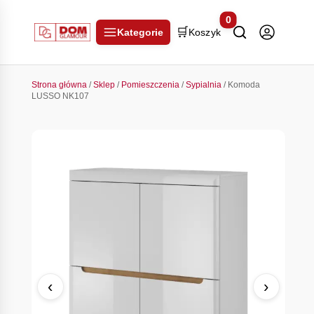
0
🛒
Kategorie
Koszyk
Strona główna
/
Sklep
/
Pomieszczenia
/
Sypialnia
/ Komoda
LUSSO NK107
‹
›