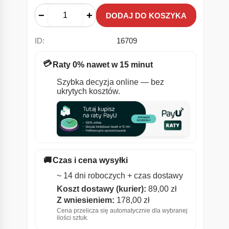
−
+
DODAJ DO KOSZYKA
ID:
16709
💳
Raty 0% nawet w 15 minut
Szybka decyzja online — bez
ukrytych kosztów.
🚚
Czas i cena wysyłki
~ 14 dni roboczych + czas dostawy
Koszt dostawy (kurier):
89,00
zł
Z wniesieniem:
178,00
zł
Cena przelicza się automatycznie dla wybranej
ilości sztuk.