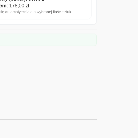
iem:
178,00
zł
ię automatycznie dla wybranej ilości sztuk.