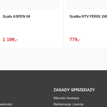
Szafa ASPEN 04
Szafka RTV FERIS 15
1 199,-
779,-
ZASADY SPRZEDAŻY
Warunki dostawy
ywatności
Reklamacje i zwroty