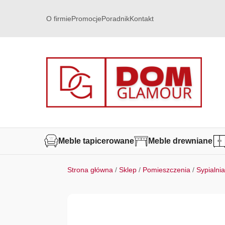
O firmie
Promocje
Poradnik
Kontakt
Meble tapicerowane
Meble drewniane
Strona główna
/
Sklep
/
Pomieszczenia
/
Sypialni