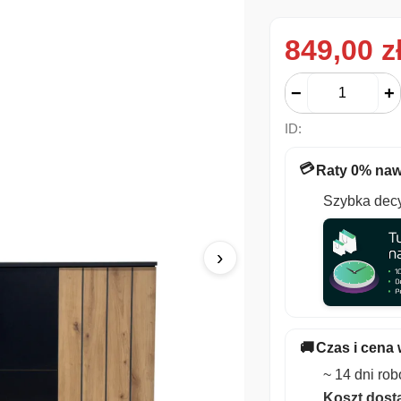
849,00
z
−
+
ID:
💳
Raty 0% naw
Szybka decy
›
🚚
Czas i cena 
~ 14 dni ro
Koszt dosta