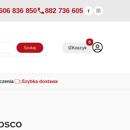
606 836 850
882 736 605
0
🛒
Koszyk
Szukaj
czenia
Szybka dostawa
BOSCO