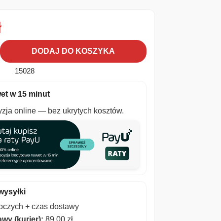
ł
DODAJ DO KOSZYKA
15028
et w 15 minut
zja online — bez ukrytych kosztów.
wysyłki
boczych + czas dostawy
wy (kurier):
89,00
zł