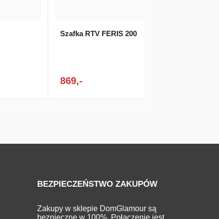
0
Szafka RTV FERIS 200
Szafa
869,-
2 21
BEZPIECZEŃSTWO ZAKUPÓW
Zakupy w sklepie DomGlamour są
bezpieczne w 100%. Połączenie jest