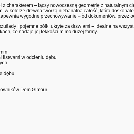
l z charakterem – łączy nowoczesną geometrię z naturalnym 
i w kolorze drewna tworzą niebanalną całość, która doskonale 
ad zapewnia wygodne przechowywanie – od dokumentów, przez od
zuflady i pojemne półki ukryte za drzwiami – idealne na wszy
kach, co nadaje jej lekkości mimo dużej formy.
6 mm
i listwami w odcieniu dębu
wych
ze dębu
racowników Dom Glmour