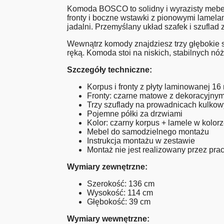
Komoda BOSCO to solidny i wyrazisty mebe
fronty i boczne wstawki z pionowymi lamelam
jadalni. Przemyślany układ szafek i szufl
Wewnątrz komody znajdziesz trzy głębokie s
ręką. Komoda stoi na niskich, stabilnych nóż
Szczegóły techniczne:
Korpus i fronty z płyty laminowanej 1
Fronty: czarne matowe z dekoracyjnym
Trzy szuflady na prowadnicach kulko
Pojemne półki za drzwiami
Kolor: czarny korpus + lamele w kolor
Mebel do samodzielnego montażu
Instrukcja montażu w zestawie
Montaż nie jest realizowany przez p
Wymiary zewnętrzne:
Szerokość: 136 cm
Wysokość: 114 cm
Głębokość: 39 cm
Wymiary wewnętrzne: