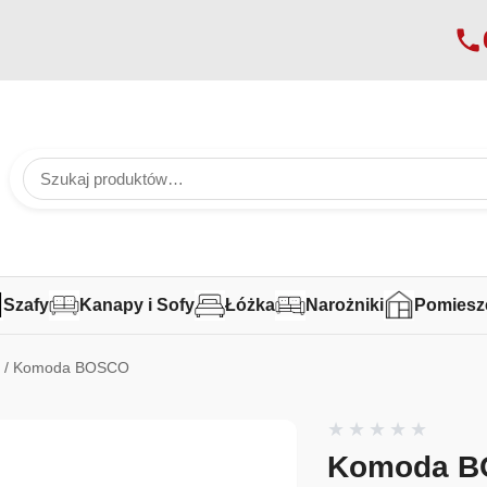
Szafy
Kanapy i Sofy
Łóżka
Narożniki
Pomiesz
a
/ Komoda BOSCO
Komoda 