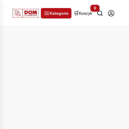
0
🛒
Kategorie
Koszyk