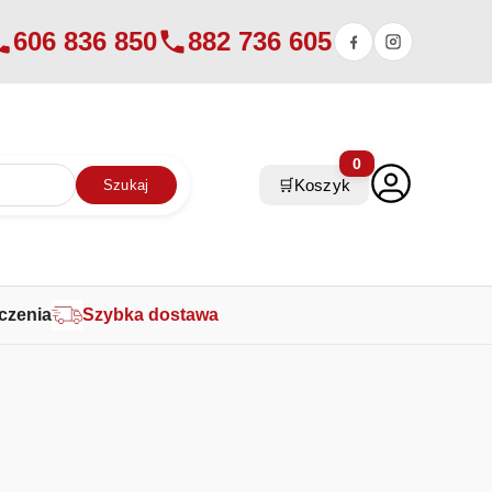
606 836 850
882 736 605
0
🛒
Koszyk
Szukaj
czenia
Szybka dostawa