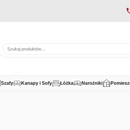
Szafy
Kanapy i Sofy
Łóżka
Narożniki
Pomiesz