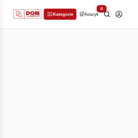
0
🛒
Kategorie
Koszyk