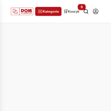
0
🛒
Kategorie
Koszyk