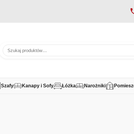
Szafy
Kanapy i Sofy
Łóżka
Narożniki
Pomiesz