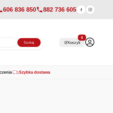
606 836 850
882 736 605
0
🛒
Koszyk
Szukaj
czenia
Szybka dostawa