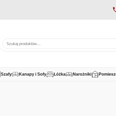
Szafy
Kanapy i Sofy
Łóżka
Narożniki
Pomiesz