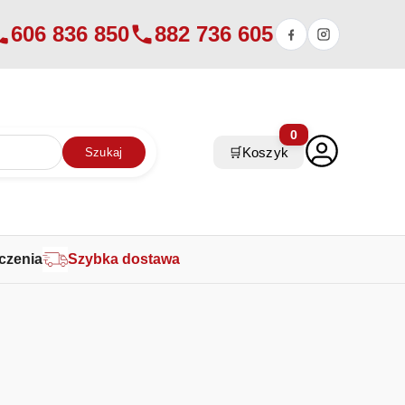
606 836 850
882 736 605
0
🛒
Koszyk
Szukaj
czenia
Szybka dostawa