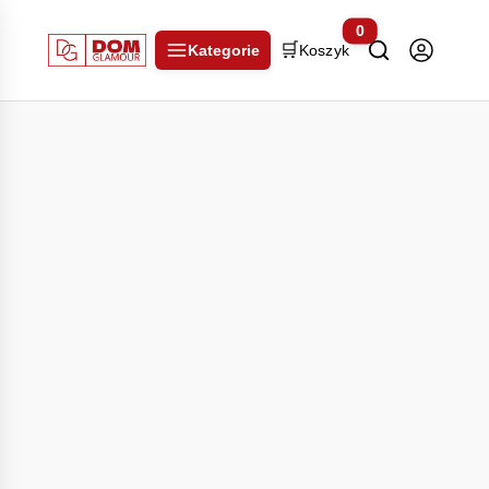
0
🛒
Kategorie
Koszyk