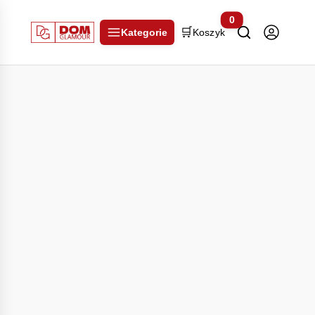
0
🛒
Kategorie
Koszyk