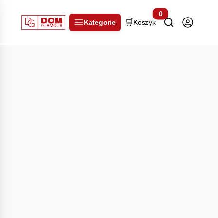
0
🛒
Kategorie
Koszyk