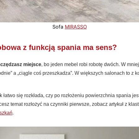
Sofa
MIRASSO
obowa z funkcją spania ma sens?
czędzasz miejsce
, bo jeden mebel robi robotę dwóch. W mnie
dnie” a „ciągle coś przeszkadza”. W większych salonach to z k
jak łatwo się rozkłada, czy po rozłożeniu powierzchnia spania j
cesz temat rozłożyć na czynniki pierwsze, zobacz artykuł z klast
eszkań
.