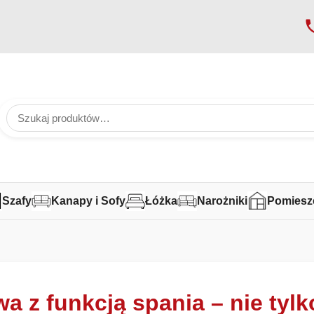
Szafy
Kanapy i Sofy
Łóżka
Narożniki
Pomiesz
a z funkcją spania – nie tylk