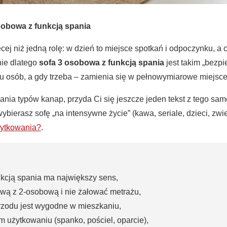
sobowa z funkcją spania
ej niż jedną rolę: w dzień to miejsce spotkań i odpoczynku, a
nie dlatego
sofa 3 osobowa z funkcją spania
jest takim „bezp
ku osób, a gdy trzeba – zamienia się w pełnowymiarowe miejsce
ania typów kanap, przyda Ci się jeszcze jeden tekst z tego sam
 wybierasz sofę „na intensywne życie” (kawa, seriale, dzieci, zwie
żytkowania?
.
nkcją spania ma największy sens,
wą z 2-osobową i nie żałować metrażu,
rzodu jest wygodne w mieszkaniu,
 użytkowaniu (spanko, pościel, oparcie),