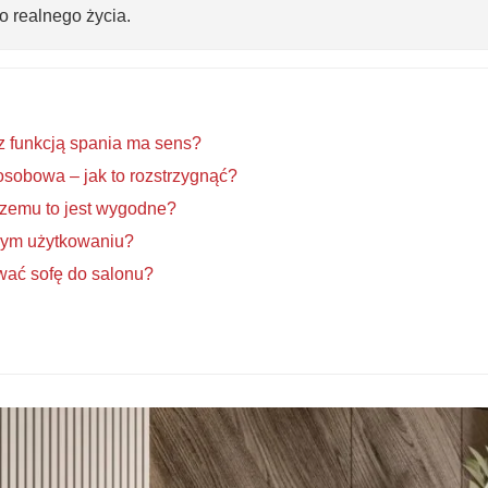
do realnego życia.
z funkcją spania ma sens?
osobowa – jak to rozstrzygnąć?
czemu to jest wygodne?
nym użytkowaniu?
ować sofę do salonu?