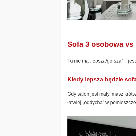
Sofa 3 osobowa vs 
Tu nie ma „lepsza/gorsza” – jes
Kiedy lepsza będzie s
Gdy salon jest mały, masz krót
łatwiej „oddycha” w pomieszczen