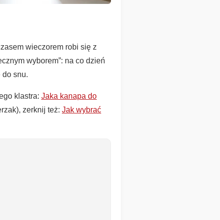
 czasem wieczorem robi się z
iecznym wyborem”: na co dzień
 do snu.
ego klastra:
Jaka kanapa do
rzak), zerknij też:
Jak wybrać