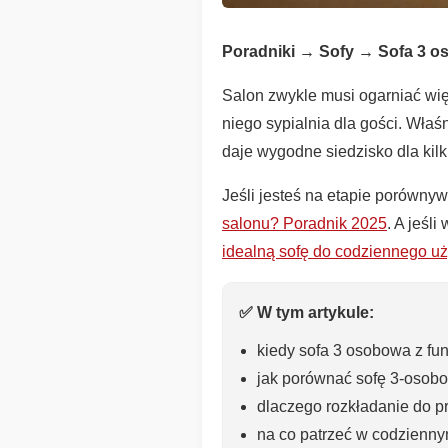
Poradniki → Sofy → Sofa 3 o
Salon zwykle musi ogarniać więc
niego sypialnia dla gości. Właś
daje wygodne siedzisko dla kil
Jeśli jesteś na etapie porównyw
salonu? Poradnik 2025
. A jeśli
idealną sofę do codziennego u
✅ W tym artykule:
kiedy sofa 3 osobowa z fu
jak porównać sofę 3-osobo
dlaczego rozkładanie do p
na co patrzeć w codziennym