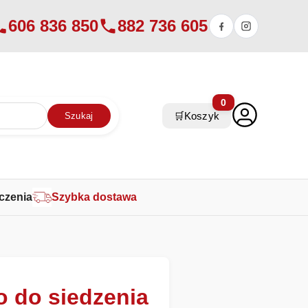
606 836 850
882 736 605
0
🛒
Koszyk
Szukaj
czenia
Szybka dostawa
o do siedzenia