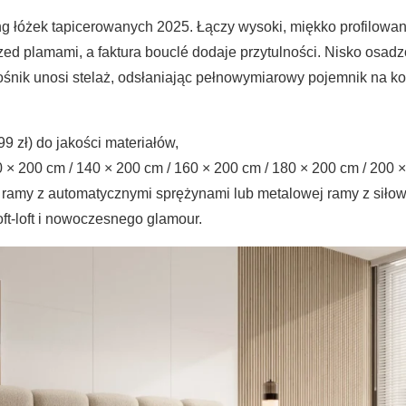
g łóżek tapicerowanych 2025. Łączy wysoki, miękko profilowany
ed plamami, a faktura bouclé dodaje przytulności. Nisko osadz
śnik unosi stelaż, odsłaniając pełnowymiarowy pojemnik na koł
9 zł) do jakości materiałów,
 × 200 cm / 140 × 200 cm / 160 × 200 cm / 180 × 200 cm / 200 
 ramy z automatycznymi sprężynami lub metalowej ramy z siło
oft-loft i nowoczesnego glamour.