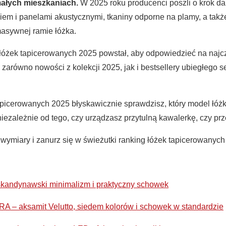
ałych mieszkaniach.
W 2025 roku producenci poszli o krok dal
i panelami akustycznymi, tkaniny odporne na plamy, a także 
masywnej ramie łóżka.
óżek tapicerowanych 2025 powstał, aby odpowiedzieć na najcz
 zarówno nowości z kolekcji 2025, jak i bestsellery ubiegłego se
apicerowanych 2025 błyskawicznie sprawdzisz, który model łóż
iezależnie od tego, czy urządzasz przytulną kawalerkę, czy prz
 wymiary i zanurz się w świeżutki ranking łóżek tapicerowanyc
skandynawski minimalizm i praktyczny schowek
 – aksamit Velutto, siedem kolorów i schowek w standardzie