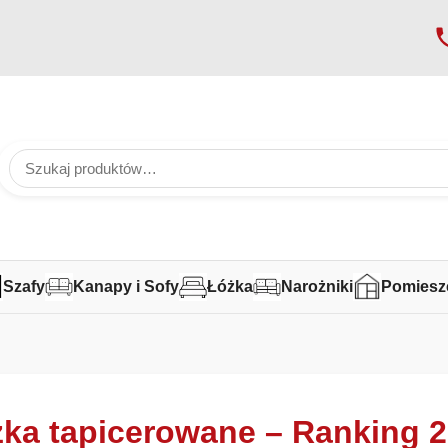
Szafy
Kanapy i Sofy
Łóżka
Narożniki
Pomiesz
ka tapicerowane – Ranking 