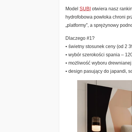
Model
SUBI
otwiera nasz rankin
hydrofobowa powłoka chroni prz
„platformy”, a sprężynowy podno
Dlaczego #1?
• świetny stosunek ceny (od 2 39
• wybór szerokości spania – 120
• możliwość wyboru drewnianej
• design pasujący do japandi, s