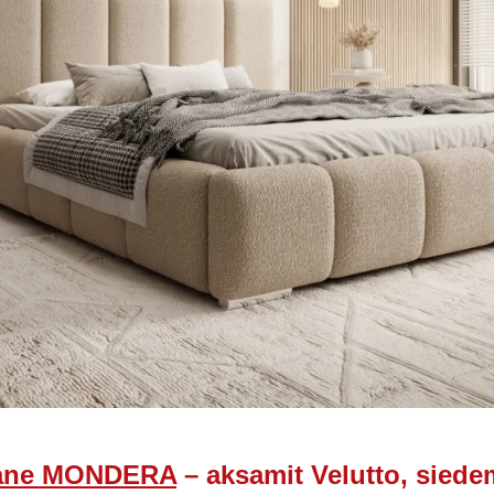
wane MONDERA
– aksamit Velutto, siede