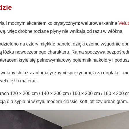
dzie
ryłą i mocnym akcentem kolorystycznym: welurowa tkanina
Velut
wą, więc drobne rozlane płyny nie wnikają od razu w włókna.
zielono na cztery miękkie panele, dzięki czemu wygodnie oprz
ą łóżku nowoczesnego charakteru. Rama spoczywa bezpośredn
materacem kryje się pełnowymiarowy pojemnik na kołdry i podusz
wniany stelaż z automatycznymi sprężynami, a za dopłatą – me
et ciężki materac.
h 120 × 200 cm / 140 × 200 cm / 160 × 200 cm / 180 × 200 cm,
cją dla sypialni w stylu modern classic, soft-loft czy urban glam.