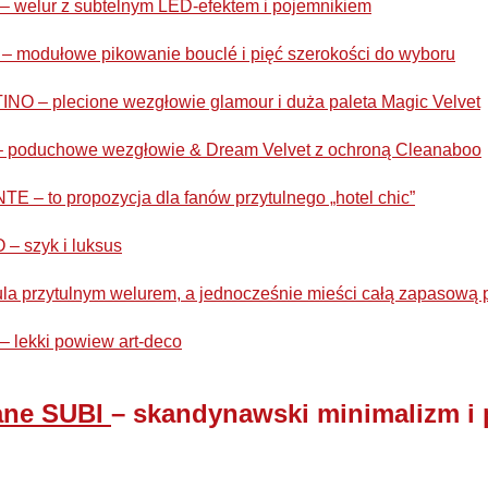
 welur z subtelnym LED-efektem i pojemnikiem
– modułowe pikowanie bouclé i pięć szerokości do wyboru
NO – plecione wezgłowie glamour i duża paleta Magic Velvet
– poduchowe wezgłowie & Dream Velvet z ochroną Cleanaboo
 – to propozycja dla fanów przytulnego „hotel chic”
– szyk i luksus
la przytulnym welurem, a jednocześnie mieści całą zapasową 
 lekki powiew art-deco
ane SUBI
– skandynawski minimalizm i 