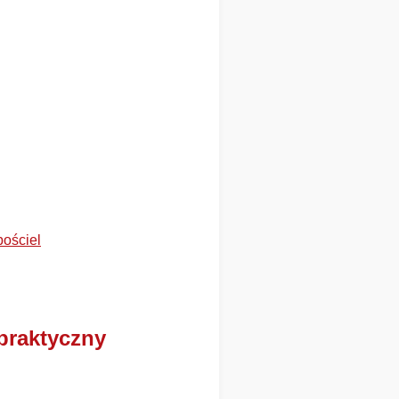
pościel
praktyczny