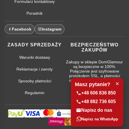
Formularz kontaktowy
Poradnik
Facebook
Instagram
ZASADY SPRZEDAŻY
BEZPIECZEŃSTWO
ZAKUPÓW
Warunki dostawy
Zakupy w sklepie DomGlamour
są bezpieczne w 100%.
Reklamacje i zwroty
Połączenie jest szyfrowane
protokołem SSL, a płatności
obsługują najpopularniejsze
Sposoby płatności
×
Masz pytanie?
systemy bankowe.
Regulamin
+48 606 836 850
+48 882 736 605
Napisz do nas
Napisz na WhatsApp