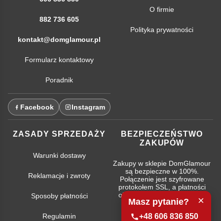
O firmie
882 736 605
Polityka prywatności
kontakt@domglamour.pl
Formularz kontaktowy
Poradnik
Facebook
Instagram
ZASADY SPRZEDAŻY
BEZPIECZEŃSTWO
ZAKUPÓW
Warunki dostawy
Zakupy w sklepie DomGlamour
są bezpieczne w 100%.
Reklamacje i zwroty
Połączenie jest szyfrowane
protokołem SSL, a płatności
obsługują najpopularniejsze
Sposoby płatności
×
Masz pytanie?
systemy bankowe.
Regulamin
+48 606 836 850