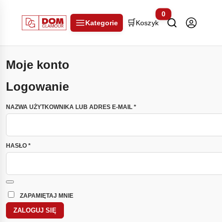
0
🛒
Kategorie
Koszyk
Moje konto
Logowanie
WYMAGANE
NAZWA UŻYTKOWNIKA LUB ADRES E-MAIL
*
WYMAGANE
HASŁO
*
ZAPAMIĘTAJ MNIE
ZALOGUJ SIĘ