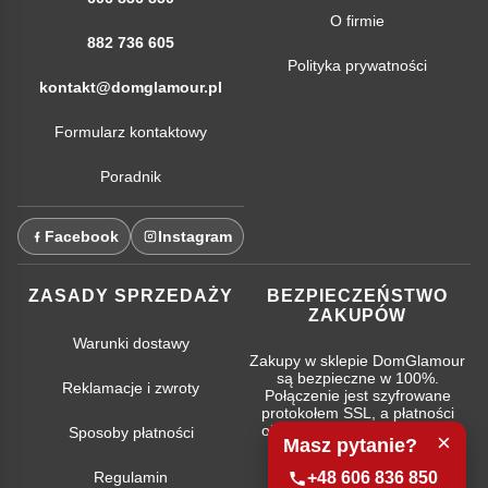
O firmie
882 736 605
Polityka prywatności
kontakt@domglamour.pl
Formularz kontaktowy
Poradnik
Facebook
Instagram
ZASADY SPRZEDAŻY
BEZPIECZEŃSTWO
ZAKUPÓW
Warunki dostawy
Zakupy w sklepie DomGlamour
są bezpieczne w 100%.
Reklamacje i zwroty
Połączenie jest szyfrowane
protokołem SSL, a płatności
obsługują najpopularniejsze
Sposoby płatności
×
Masz pytanie?
systemy bankowe.
Regulamin
+48 606 836 850