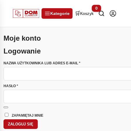
0
🛒
Kategorie
Koszyk
Moje konto
Logowanie
WYMAGANE
NAZWA UŻYTKOWNIKA LUB ADRES E-MAIL
*
WYMAGANE
HASŁO
*
ZAPAMIĘTAJ MNIE
ZALOGUJ SIĘ