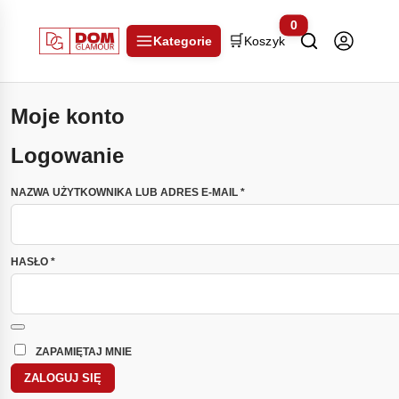
0
🛒
Kategorie
Koszyk
Moje konto
Logowanie
WYMAGANE
NAZWA UŻYTKOWNIKA LUB ADRES E-MAIL
*
WYMAGANE
HASŁO
*
ZAPAMIĘTAJ MNIE
ZALOGUJ SIĘ