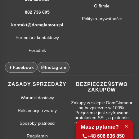
O firmie
882 736 605
Polityka prywatności
kontakt@domglamour.pl
Formularz kontaktowy
Poradnik
Facebook
Instagram
ZASADY SPRZEDAŻY
BEZPIECZEŃSTWO
ZAKUPÓW
Warunki dostawy
Zakupy w sklepie DomGlamour
są bezpieczne w 100%.
Reklamacje i zwroty
Połączenie jest szyfrowane
protokołem SSL, a płatności
obsługują najpopularniejsze
Sposoby płatności
×
Masz pytanie?
systemy bankowe.
Regulamin
+48 606 836 850