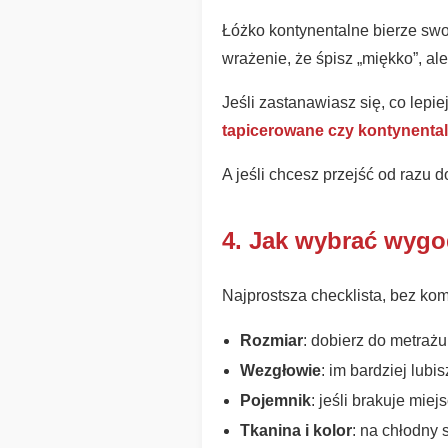
Łóżko kontynentalne bierze swo
wrażenie, że śpisz „miękko”, al
Jeśli zastanawiasz się, co lepi
tapicerowane czy kontynental
A jeśli chcesz przejść od razu d
4. Jak wybrać wygo
Najprostsza checklista, bez ko
Rozmiar
: dobierz do metrażu
Wezgłowie
: im bardziej lubi
Pojemnik
: jeśli brakuje mi
Tkanina i kolor
: na chłodny 