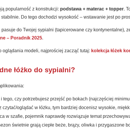
ją popularność z konstrukcji:
podstawa + materac + topper
. T
e stabilnie. Do tego dochodzi wysokość – wstawanie jest po pros
ej pasuje do Twojej sypialni (tapicerowane czy kontynentalne), z
ne – Poradnik 2025
.
o oglądania modeli, najprościej zacząć tutaj:
kolekcja łóżek k
dne łóżko do sypialni?
mplikowania:
 i tego, czy potrzebujesz przejść po bokach (najczęściej minim
sz czytać/oglądać w łóżku, tym bardziej docenisz wysokie, miękk
ejsca w szafie, pojemnik naprawdę rozwiązuje temat przechowyw
sezon świetnie grają ciepłe beże, brązy, oliwka i przygaszone bor