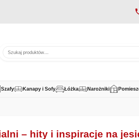
Szafy
Kanapy i Sofy
Łóżka
Narożniki
Pomiesz
lni – hity i inspiracje na jes