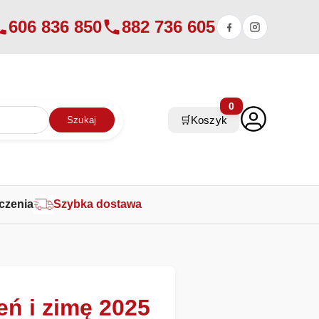
606 836 850
882 736 605
0
🛒
Koszyk
Szukaj
czenia
Szybka dostawa
ień i zimę 2025