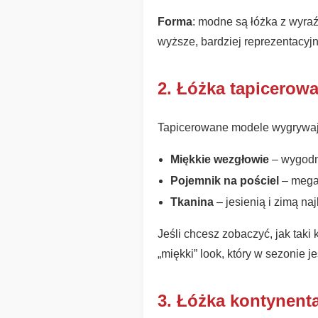
Forma
: modne są łóżka z wyra
wyższe, bardziej reprezentacyjn
2. Łóżka tapicerowa
Tapicerowane modele wygrywają,
Miękkie wezgłowie
– wygodne
Pojemnik na pościel
– mega 
Tkanina
– jesienią i zimą naj
Jeśli chcesz zobaczyć, jak taki
„miękki” look, który w sezonie j
3. Łóżka kontynen