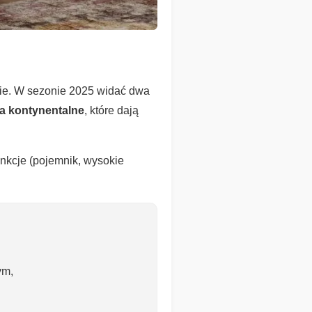
dnie. W sezonie 2025 widać dwa
ka kontynentalne
, które dają
unkcje (pojemnik, wysokie
ym,