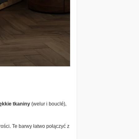
ękkie tkaniny
(welur i bouclé),
rości. Te barwy łatwo połączyć z