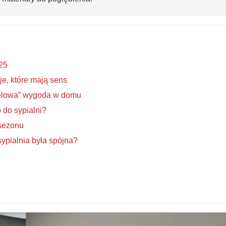
025
je, które mają sens
telowa” wygoda w domu
 do sypialni?
 sezonu
sypialnia była spójna?