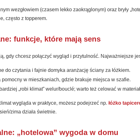
źnym wezgłowiem (czasem lekko zaokrąglonym) oraz bryły „hotel
e, często z topperem.
ne: funkcje, które mają sens
 gdy chcesz połączyć wygląd i przytulność. Najważniejsze jest
 do czytania i fajnie domyka aranżację ściany za łóżkiem.
pomocny w mieszkaniach, gdzie brakuje miejsca w szafie.
bardziej „robi klimat” welur/bouclé; warto też celować w materia
 klimat wygląda w praktyce, możesz podejrzeć np.
łóżko tapic
esień/zima działa świetnie.
talne: „hotelowa” wygoda w domu