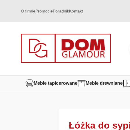
O firmie
Promocje
Poradnik
Kontakt
Meble tapicerowane
Meble drewniane
Łóżka do sypia