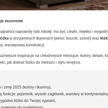
cje sezonowe
 sypialnia naprawdę robi robotę: ma być ciepło, miękko i wygo
łóżka
w przyjemnych tkaninach (welur, bouclé, szenil) oraz
łóż
ej, warstwowej konstrukcji.
niejsze inspiracje na chłodniejsze miesiące: kolory, detale, f
i, jak dobrać łóżko do metrażu i stylu wnętrza.
i zimę 2025 (kolory i tkaniny),
ają funkcje: pojemnik, wysoki zagłówek, warstwy w kontynentaln
godne łóżko do Twojej sypialni,
 materiały do pogłębienia.