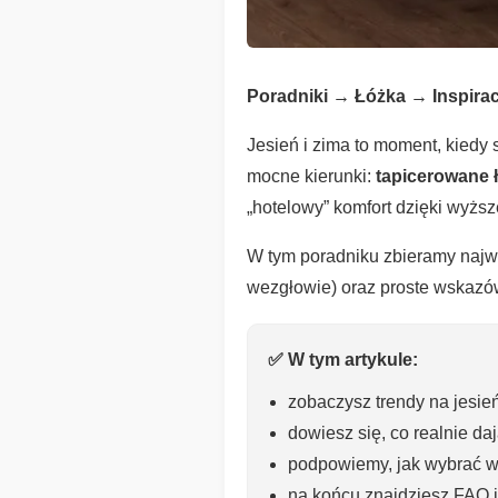
Poradniki → Łóżka → Inspira
Jesień i zima to moment, kiedy
mocne kierunki:
tapicerowane 
„hotelowy” komfort dzięki wyższ
W tym poradniku zbieramy najważ
wezgłowie) oraz proste wskazówk
✅ W tym artykule:
zobaczysz trendy na jesień 
dowiesz się, co realnie d
podpowiemy, jak wybrać wy
na końcu znajdziesz FAQ i