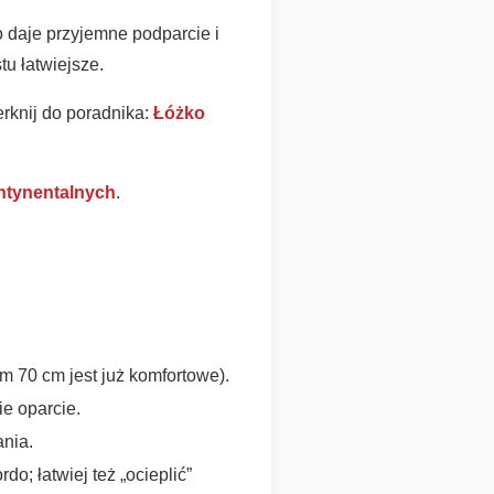
o daje przyjemne podparcie i
tu łatwiejsze.
erknij do poradnika:
Łóżko
ontynentalnych
.
um 70 cm jest już komfortowe).
ie oparcie.
ania.
do; łatwiej też „ocieplić”