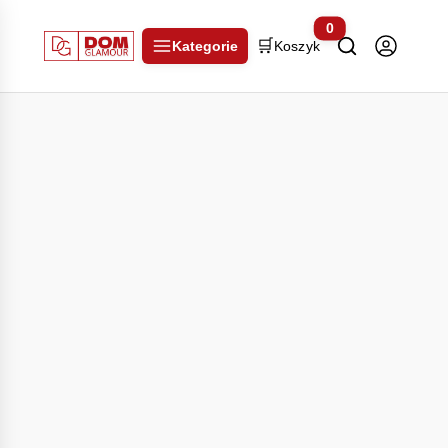
0
🛒
Kategorie
Koszyk