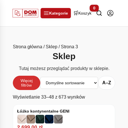
0
🛒
Kategorie
Koszyk
Strona główna
/
Sklep
/ Strona 3
Sklep
Tutaj możesz przeglądać produkty w sklepie.
Sortuj
Więcej
A–Z
filtrów
Wyświetlanie 33–48 z 673 wyników
Łóżko kontynentalne GENI
2.699,00
zł