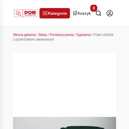
0
🛒
Kategorie
Koszyk
Strona główna
/
Sklep
/
Pomieszczenia
/
Sypialnia
/ Fotel USZAK
z podnóżkiem otwieranym