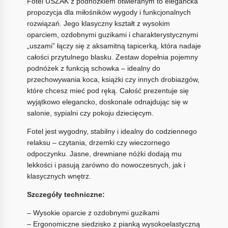
Fotel USZAK z podnóżkiem otwieranym to elegancka
propozycja dla miłośników wygody i funkcjonalnych
rozwiązań. Jego klasyczny kształt z wysokim
oparciem, ozdobnymi guzikami i charakterystycznymi
„uszami” łączy się z aksamitną tapicerką, która nadaje
całości przytulnego blasku. Zestaw dopełnia pojemny
podnóżek z funkcją schowka – idealny do
przechowywania koca, książki czy innych drobiazgów,
które chcesz mieć pod ręką. Całość prezentuje się
wyjątkowo elegancko, doskonale odnajdując się w
salonie, sypialni czy pokoju dziecięcym.
Fotel jest wygodny, stabilny i idealny do codziennego
relaksu – czytania, drzemki czy wieczornego
odpoczynku. Jasne, drewniane nóżki dodają mu
lekkości i pasują zarówno do nowoczesnych, jak i
klasycznych wnętrz.
Szczegóły techniczne:
– Wysokie oparcie z ozdobnymi guzikami
– Ergonomiczne siedzisko z pianką wysokoelastyczną