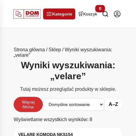
0
🛒
Kategorie
Koszyk
Strona główna
/
Sklep
/ Wyniki wyszukiwania:
„velare”
Wyniki wyszukiwania:
„velare”
Tutaj możesz przeglądać produkty w sklepie.
Sortuj
Więcej
A–Z
filtrów
Wyświetlanie wszystkich wyników: 8
VELARE KOMODA NKS154