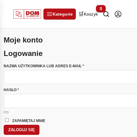
0
🛒
Kategorie
Koszyk
Moje konto
Logowanie
WYMAGANE
NAZWA UŻYTKOWNIKA LUB ADRES E-MAIL
*
WYMAGANE
HASŁO
*
ZAPAMIĘTAJ MNIE
ZALOGUJ SIĘ