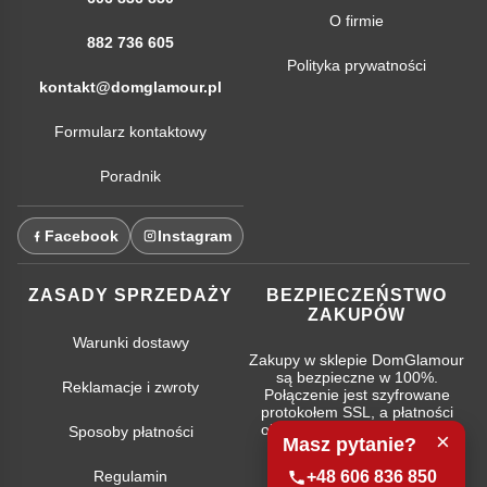
O firmie
882 736 605
Polityka prywatności
kontakt@domglamour.pl
Formularz kontaktowy
Poradnik
Facebook
Instagram
ZASADY SPRZEDAŻY
BEZPIECZEŃSTWO
ZAKUPÓW
Warunki dostawy
Zakupy w sklepie DomGlamour
są bezpieczne w 100%.
Reklamacje i zwroty
Połączenie jest szyfrowane
protokołem SSL, a płatności
obsługują najpopularniejsze
Sposoby płatności
×
Masz pytanie?
systemy bankowe.
Regulamin
+48 606 836 850