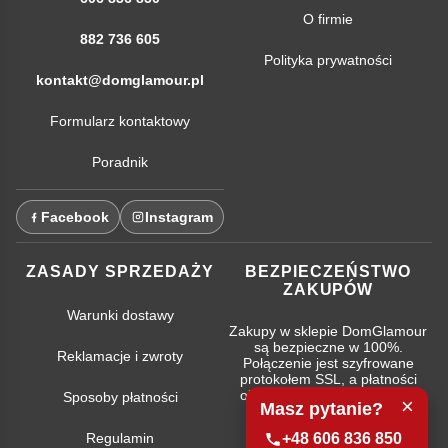
O firmie
882 736 605
Polityka prywatności
kontakt@domglamour.pl
Formularz kontaktowy
Poradnik
Facebook
Instagram
ZASADY SPRZEDAŻY
BEZPIECZEŃSTWO
ZAKUPÓW
Warunki dostawy
Zakupy w sklepie DomGlamour
są bezpieczne w 100%.
Reklamacje i zwroty
Połączenie jest szyfrowane
protokołem SSL, a płatności
obsługują najpopularniejsze
Sposoby płatności
×
Masz pytanie?
systemy bankowe.
Regulamin
+48 606 836 850