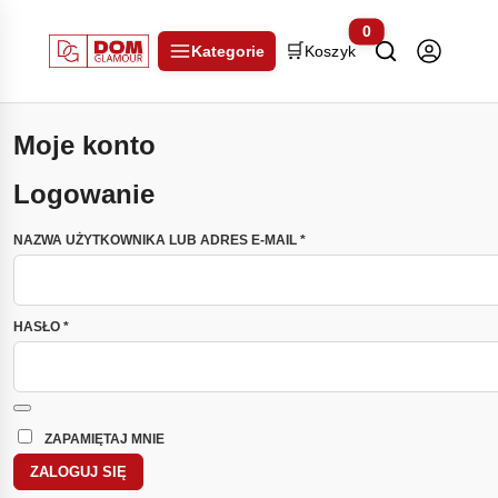
0
🛒
Kategorie
Koszyk
Moje konto
Logowanie
WYMAGANE
NAZWA UŻYTKOWNIKA LUB ADRES E-MAIL
*
WYMAGANE
HASŁO
*
ZAPAMIĘTAJ MNIE
ZALOGUJ SIĘ