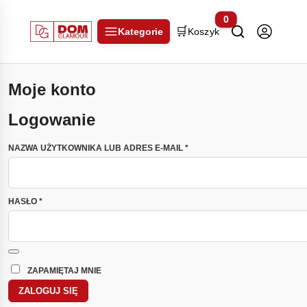
0
🛒
Kategorie
Koszyk
Moje konto
Logowanie
WYMAGANE
NAZWA UŻYTKOWNIKA LUB ADRES E-MAIL
*
WYMAGANE
HASŁO
*
ZAPAMIĘTAJ MNIE
ZALOGUJ SIĘ