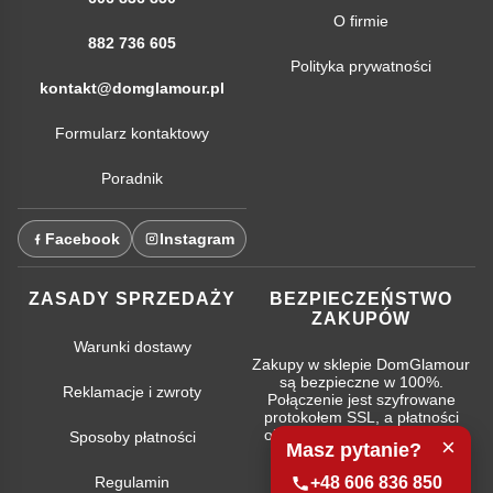
O firmie
882 736 605
Polityka prywatności
kontakt@domglamour.pl
Formularz kontaktowy
Poradnik
Facebook
Instagram
ZASADY SPRZEDAŻY
BEZPIECZEŃSTWO
ZAKUPÓW
Warunki dostawy
Zakupy w sklepie DomGlamour
są bezpieczne w 100%.
Reklamacje i zwroty
Połączenie jest szyfrowane
protokołem SSL, a płatności
obsługują najpopularniejsze
Sposoby płatności
×
Masz pytanie?
systemy bankowe.
Regulamin
+48 606 836 850