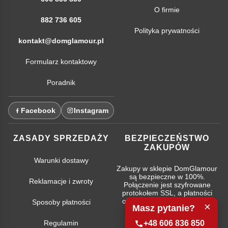
O firmie
882 736 605
Polityka prywatności
kontakt@domglamour.pl
Formularz kontaktowy
Poradnik
Facebook
Instagram
ZASADY SPRZEDAŻY
BEZPIECZEŃSTWO
ZAKUPÓW
Warunki dostawy
Zakupy w sklepie DomGlamour
są bezpieczne w 100%.
Reklamacje i zwroty
Połączenie jest szyfrowane
protokołem SSL, a płatności
obsługują najpopularniejsze
Sposoby płatności
×
Masz pytanie?
systemy bankowe.
Regulamin
+48 606 836 850