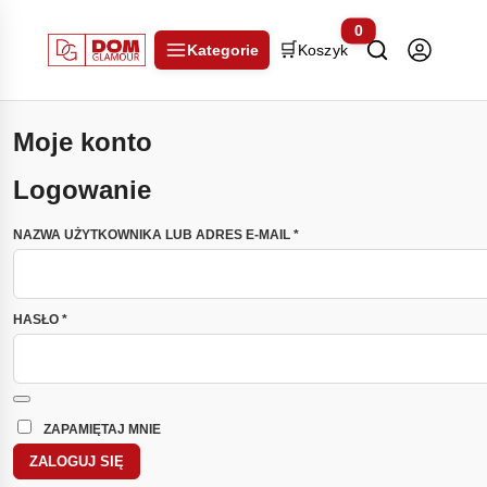
0
🛒
Kategorie
Koszyk
Moje konto
Logowanie
WYMAGANE
NAZWA UŻYTKOWNIKA LUB ADRES E-MAIL
*
WYMAGANE
HASŁO
*
ZAPAMIĘTAJ MNIE
ZALOGUJ SIĘ