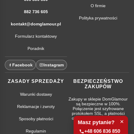
O firmie
882 736 605
Polityka prywatności
kontakt@domglamour.pl
Formularz kontaktowy
Poradnik
Facebook
Instagram
ZASADY SPRZEDAŻY
BEZPIECZEŃSTWO
ZAKUPÓW
Warunki dostawy
Zakupy w sklepie DomGlamour
są bezpieczne w 100%.
Reklamacje i zwroty
Połączenie jest szyfrowane
protokołem SSL, a płatności
obsługują najpopularniejsze
Sposoby płatności
×
Masz pytanie?
systemy bankowe.
Regulamin
+48 606 836 850