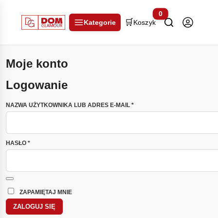
0
🛒
Kategorie
Koszyk
Moje konto
Logowanie
WYMAGANE
NAZWA UŻYTKOWNIKA LUB ADRES E-MAIL
*
WYMAGANE
HASŁO
*
ZAPAMIĘTAJ MNIE
ZALOGUJ SIĘ