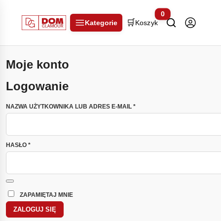
0
🛒
Kategorie
Koszyk
Moje konto
Logowanie
WYMAGANE
NAZWA UŻYTKOWNIKA LUB ADRES E-MAIL
*
WYMAGANE
HASŁO
*
ZAPAMIĘTAJ MNIE
ZALOGUJ SIĘ