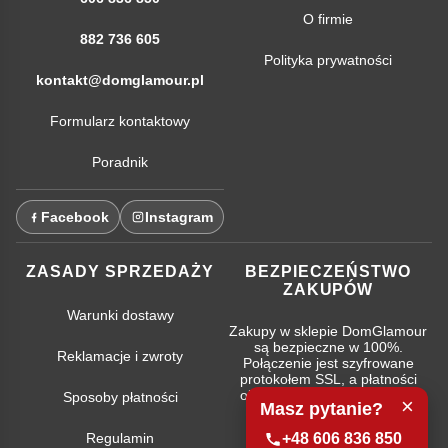
O firmie
882 736 605
Polityka prywatności
kontakt@domglamour.pl
Formularz kontaktowy
Poradnik
Facebook
Instagram
ZASADY SPRZEDAŻY
BEZPIECZEŃSTWO
ZAKUPÓW
Warunki dostawy
Zakupy w sklepie DomGlamour
są bezpieczne w 100%.
Reklamacje i zwroty
Połączenie jest szyfrowane
protokołem SSL, a płatności
obsługują najpopularniejsze
Sposoby płatności
×
Masz pytanie?
systemy bankowe.
Regulamin
+48 606 836 850