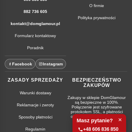
O firmie
882 736 605
Polityka prywatności
kontakt@domglamour.pl
Formularz kontaktowy
Poradnik
Facebook
Instagram
ZASADY SPRZEDAŻY
BEZPIECZEŃSTWO
ZAKUPÓW
Warunki dostawy
Zakupy w sklepie DomGlamour
są bezpieczne w 100%.
Reklamacje i zwroty
Połączenie jest szyfrowane
protokołem SSL, a płatności
obsługują najpopularniejsze
Sposoby płatności
×
Masz pytanie?
systemy bankowe.
Regulamin
+48 606 836 850