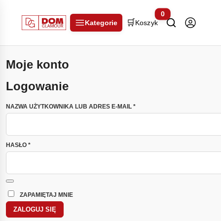
0
🛒
Kategorie
Koszyk
Moje konto
Logowanie
WYMAGANE
NAZWA UŻYTKOWNIKA LUB ADRES E-MAIL
*
WYMAGANE
HASŁO
*
ZAPAMIĘTAJ MNIE
ZALOGUJ SIĘ