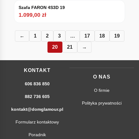
Szafa FARON 4S3D 19
1.099,00
zł
←
1
2
3
…
17
18
19
20
21
→
KONTAKT
O NAS
606 836 850
O firmie
882 736 605
Polityka prywatności
kontakt@domglamour.pl
Formularz kontaktowy
Poradnik