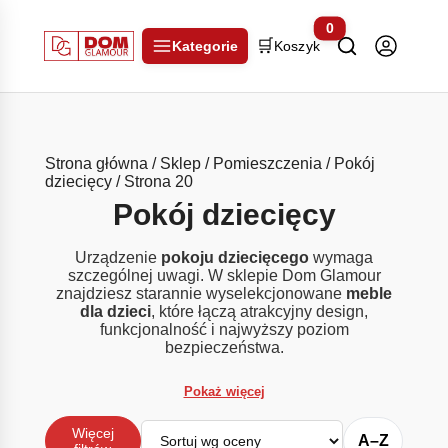
0
🛒
Kategorie
Koszyk
Strona główna
/
Sklep
/
Pomieszczenia
/
Pokój
dziecięcy
/ Strona 20
Pokój dziecięcy
Urządzenie
pokoju dziecięcego
wymaga
szczególnej uwagi. W sklepie
Dom Glamour
znajdziesz starannie wyselekcjonowane
meble
dla dzieci
, które łączą atrakcyjny design,
funkcjonalność i najwyższy poziom
bezpieczeństwa.
Pokaż więcej
Sortuj
Więcej
A–Z