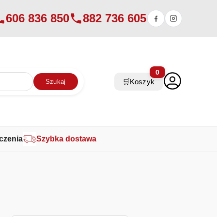
606 836 850
882 736 605
0
🛒
Koszyk
Szukaj
czenia
Szybka dostawa