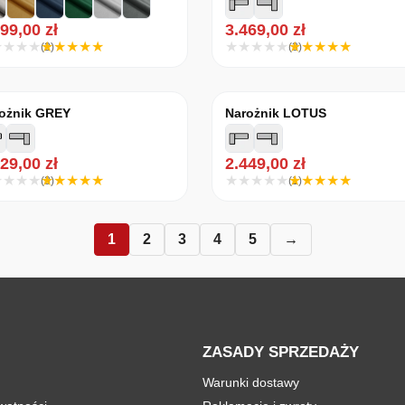
999,00
zł
3.469,00
zł
(2)
(3)
ożnik GREY
Narożnik LOTUS
629,00
zł
2.449,00
zł
(3)
(1)
1
2
3
4
5
→
ZASADY SPRZEDAŻY
Warunki dostawy