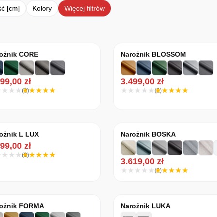
ć [cm]
Kolory
Więcej filtrów
e według średniej oceny
ożnik CORE
Narożnik BLOSSOM
999,00
zł
3.499,00
zł
(3)
(3)
ożnik L LUX
Narożnik BOSKA
199,00
zł
(3)
3.619,00
zł
(2)
ożnik FORMA
Narożnik LUKA