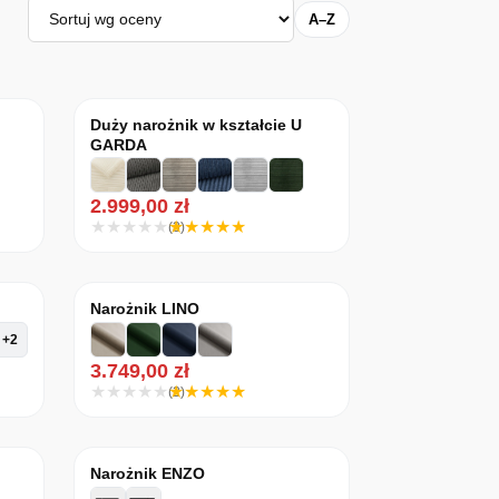
Sortuj
A–Z
Duży narożnik w kształcie U
GARDA
2.999,00
zł
(3)
Narożnik LINO
+2
3.749,00
zł
(2)
Narożnik ENZO