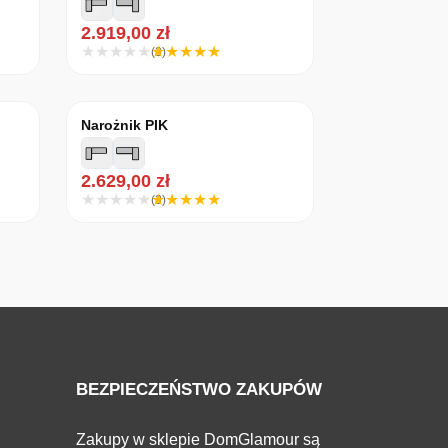
2.919,00
zł
(3)
Narożnik PIK
2.629,00
zł
(3)
BEZPIECZEŃSTWO ZAKUPÓW
Zakupy w sklepie DomGlamour są