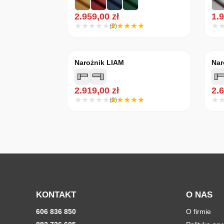
2.959,00
zł
1.
(2)
Narożnik LIAM
Nar
2.919,00
zł
2.
(3)
KONTAKT
O NAS
606 836 850
O firmie