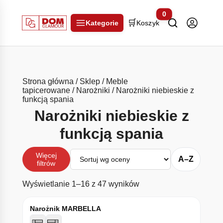
0
🛒
Kategorie
Koszyk
Strona główna
/
Sklep
/
Meble
tapicerowane
/
Narożniki
/ Narożniki niebieskie z
funkcją spania
Narożniki niebieskie z
funkcją spania
Sortuj
Więcej
A–Z
filtrów
Posortowane według śr
Wyświetlanie 1–16 z 47 wyników
Narożnik MARBELLA