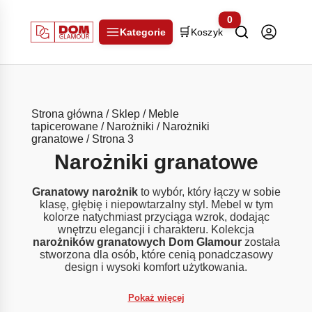
0
🛒
Kategorie
Koszyk
Strona główna
/
Sklep
/
Meble
tapicerowane
/
Narożniki
/
Narożniki
granatowe
/ Strona 3
Narożniki granatowe
Granatowy narożnik
to wybór, który łączy w sobie
klasę, głębię i niepowtarzalny styl. Mebel w tym
kolorze natychmiast przyciąga wzrok, dodając
wnętrzu elegancji i charakteru. Kolekcja
narożników granatowych Dom Glamour
została
stworzona dla osób, które cenią ponadczasowy
design i wysoki komfort użytkowania.
Pokaż więcej