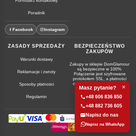
Formularz kontaktowy
Poradnik
Facebook
Instagram
ZASADY SPRZEDAŻY
BEZPIECZEŃSTWO
ZAKUPÓW
Warunki dostawy
Zakupy w sklepie DomGlamour
są bezpieczne w 100%.
Reklamacje i zwroty
Połączenie jest szyfrowane
protokołem SSL, a płatności
obsługują najpopularniejsze
Sposoby płatności
×
Masz pytanie?
systemy bankowe.
Regulamin
+48 606 836 850
+48 882 736 605
Napisz do nas
Napisz na WhatsApp