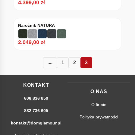
4.399,00
zł
Narożnik NATURA
2.049,00
zł
←
1
2
3
KONTAKT
O NAS
606 836 850
O firmie
882 736 605
Polityka prywatności
kontakt@domglamour.pl