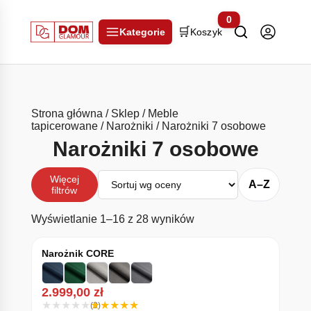
0
🛒
Kategorie
Koszyk
Strona główna
/
Sklep
/
Meble
tapicerowane
/
Narożniki
/ Narożniki 7 osobowe
Narożniki 7 osobowe
Sortuj
Więcej
A–Z
filtrów
Posortowane według śr
Wyświetlanie 1–16 z 28 wyników
Narożnik CORE
2.999,00
zł
(3)