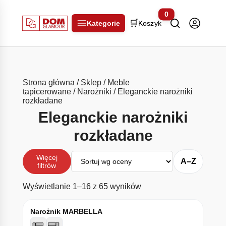
0
🛒
Kategorie
Koszyk
Strona główna
/
Sklep
/
Meble
tapicerowane
/
Narożniki
/ Eleganckie narożniki
rozkładane
Eleganckie narożniki
rozkładane
Sortuj
Więcej
A–Z
filtrów
Posortowane według śr
Wyświetlanie 1–16 z 65 wyników
Narożnik MARBELLA