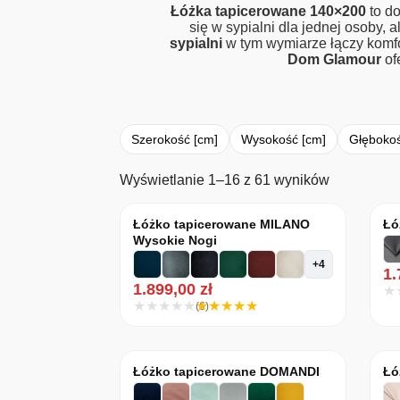
Łóżka tapicerowane 140×200
to do
się w sypialni dla jednej osoby,
sypialni
w tym wymiarze łączy komfo
Dom Glamour
of
Szerokość [cm]
Wysokość [cm]
Głębokoś
Posortowan
Wyświetlanie 1–16 z 61 wyników
Łóżko tapicerowane MILANO
Łó
Wysokie Nogi
+4
1
1.899,00
zł
(6)
Łóżko tapicerowane DOMANDI
Łó