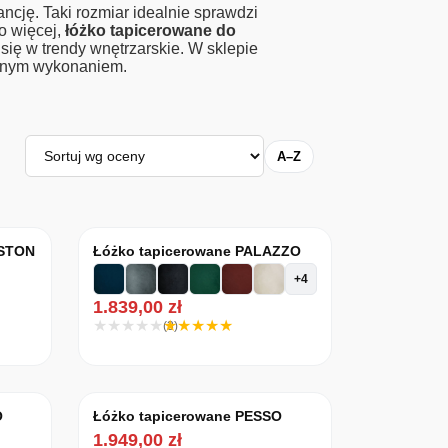
ncję. Taki rozmiar idealnie sprawdzi
Co więcej,
łóżko tapicerowane do
ię w trendy wnętrzarskie. W sklepie
idnym wykonaniem.
Sortuj
A–Z
GSTON
Łóżko tapicerowane PALAZZO
+4
1.839,00
zł
(3)
O
Łóżko tapicerowane PESSO
1.949,00
zł