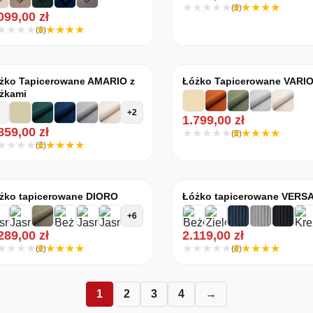
(3)
.099,00
zł
(3)
żko Tapicerowane AMARIO z
Łóżko Tapicerowane VARI
żkami
+2
1.799,00
zł
.859,00
zł
(2)
(2)
żko tapicerowane DIORO
Łóżko tapicerowane VERS
+6
.289,00
zł
2.119,00
zł
(2)
(2)
1
2
3
4
→