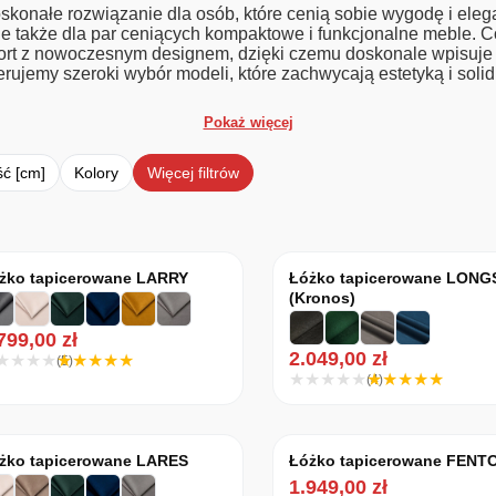
skonałe rozwiązanie dla osób, które cenią sobie wygodę i elega
 ale także dla par ceniących kompaktowe i funkcjonalne meble. 
rt z nowoczesnym designem, dzięki czemu doskonale wpisuje s
erujemy szeroki wybór modeli, które zachwycają estetyką i sol
Pokaż więcej
ć [cm]
Kolory
Więcej filtrów
e według średniej oceny
żko tapicerowane LARRY
Łóżko tapicerowane LON
(Kronos)
.799,00
zł
2.049,00
zł
(5)
(4)
żko tapicerowane LARES
Łóżko tapicerowane FENT
1.949,00
zł