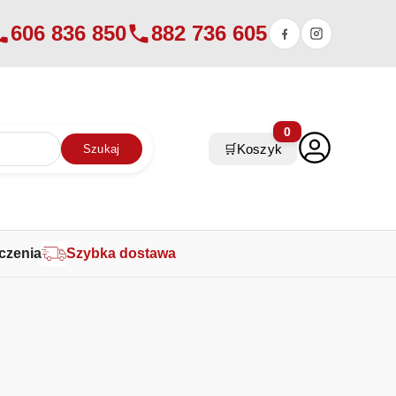
606 836 850
882 736 605
0
🛒
Koszyk
Szukaj
czenia
Szybka dostawa