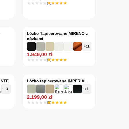
(3)
O
Łóżko Tapicerowane MIRENO z
nóżkami
+11
1.949,00
zł
(2)
ANTE
Łóżko tapicerowane IMPERIAL
+3
+1
2.199,00
zł
(2)