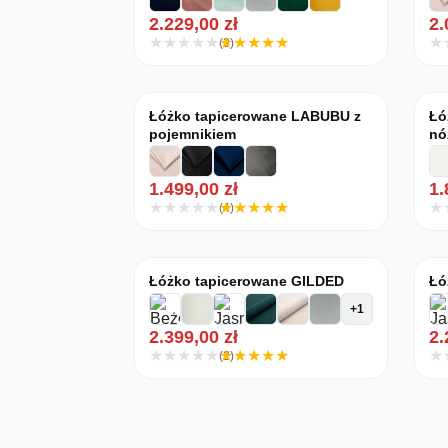
2.229,00
zł
2
(3)
Łóżko tapicerowane LABUBU z
Łó
pojemnikiem
nó
1.499,00
zł
1
(4)
Łóżko tapicerowane GILDED
Łó
+1
2.399,00
zł
2
(2)