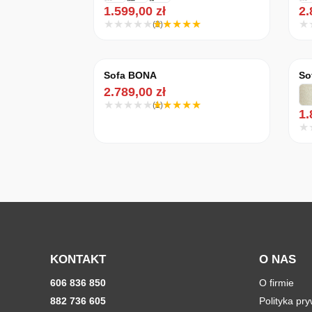
1.599,00
zł
2
(3)
Sofa BONA
So
2.789,00
zł
(1)
1
KONTAKT
O NAS
606 836 850
O firmie
882 736 605
Polityka pr