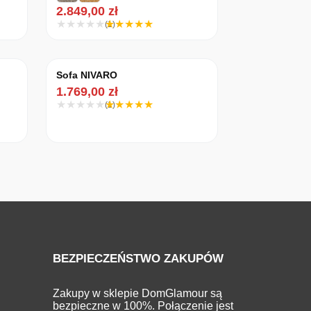
2.849,00
zł
(1)
Sofa NIVARO
1.769,00
zł
(1)
BEZPIECZEŃSTWO ZAKUPÓW
Zakupy w sklepie DomGlamour są
bezpieczne w 100%. Połączenie jest