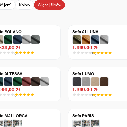
ć [cm]
Kolory
Więcej filtrów
e według średniej oceny
fa SOLANO
Sofa ALLUNA
.839,00
zł
1.999,00
zł
(4)
(3)
fa ALTESSA
Sofa LUMO
.999,00
zł
1.399,00
zł
(2)
(2)
fa MALLORCA
Sofa PARIS