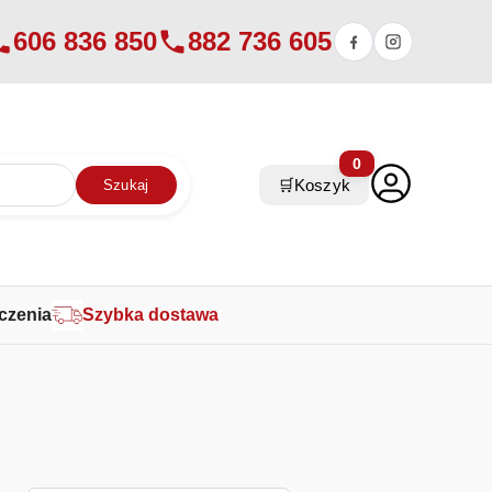
606 836 850
882 736 605
0
🛒
Koszyk
Szukaj
czenia
Szybka dostawa