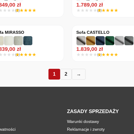
.849,00
zł
1.789,00
zł
(2)
(3)
fa MIRASSO
Sofa CASTELLO
.839,00
zł
1.839,00
zł
(1)
(1)
1
2
→
ZASADY SPRZEDAŻY
Warunki dostawy
ywatności
Reklamacje i zwroty