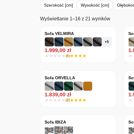
Szerokość [cm]
Wysokość [cm]
Głębokoś
Posortowan
Wyświetlanie 1–16 z 21 wyników
Sofa VELMIRA
So
+5
1.999,00
zł
1
(6)
Sofa ORVELLA
So
1.839,00
zł
1
(2)
Sofa IBIZA
So