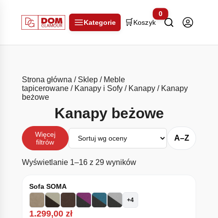
0
🛒
Kategorie
Koszyk
Strona główna
/
Sklep
/
Meble
tapicerowane
/
Kanapy i Sofy
/
Kanapy
/ Kanapy
beżowe
Kanapy beżowe
Sortuj
Więcej
A–Z
filtrów
Posortowane według śr
Wyświetlanie 1–16 z 29 wyników
Sofa SOMA
+4
1.299,00
zł