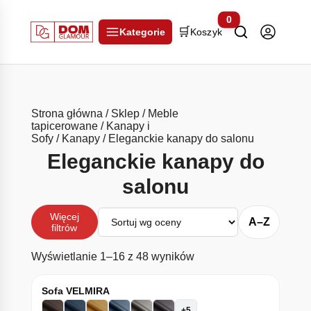
0
🛒
Kategorie
Koszyk
Strona główna
/
Sklep
/
Meble
tapicerowane
/
Kanapy i
Sofy
/
Kanapy
/ Eleganckie kanapy do salonu
Eleganckie kanapy do
salonu
Sortuj
Więcej
A–Z
filtrów
Posortowane według śr
Wyświetlanie 1–16 z 48 wyników
Sofa VELMIRA
+5