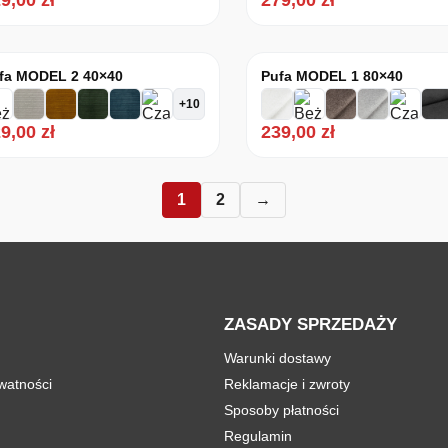
29,00
zł
279,00
zł
fa MODEL 2 40×40
Pufa MODEL 1 80×40
+10
29,00
zł
239,00
zł
1
2
→
ZASADY SPRZEDAŻY
Warunki dostawy
ywatności
Reklamacje i zwroty
Sposoby płatności
Regulamin