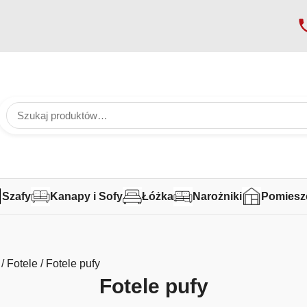
Szafy
Kanapy i Sofy
Łóżka
Narożniki
Pomiesz
/
Fotele
/ Fotele pufy
Fotele pufy