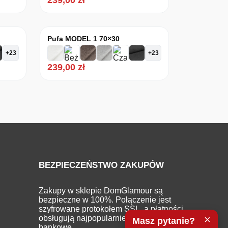
239,00
zł
Pufa MODEL 1 70×30
+23
+23
239,00
zł
BEZPIECZEŃSTWO ZAKUPÓW
Zakupy w sklepie DomGlamour są
bezpieczne w 100%. Połączenie jest
szyfrowane protokołem SSL, a płatności
×
obsługują najpopularniejsze systemy
Masz pytanie?
bankowe.