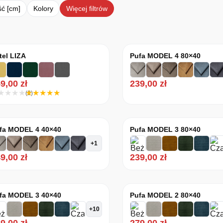
ć [cm]
Kolory
Więcej filtrów
e według średniej oceny
tel LIZA
Pufa MODEL 4 80×40
59,00
zł
239,00
zł
(2)
fa MODEL 4 40×40
Pufa MODEL 3 80×40
+1
49,00
zł
239,00
zł
fa MODEL 3 40×40
Pufa MODEL 2 80×40
+10