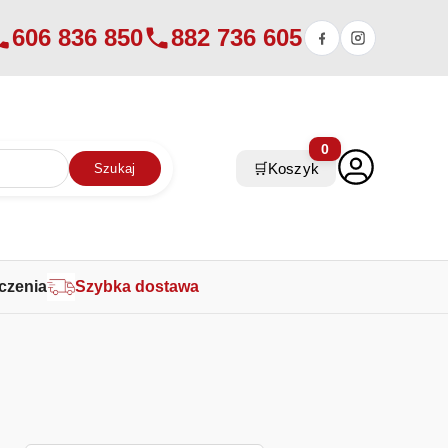
606 836 850
882 736 605
0
🛒
Koszyk
Szukaj
czenia
Szybka dostawa