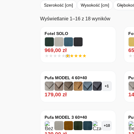
Szerokość [cm]
Wysokość [cm]
Głębokoś
Posortowan
Wyświetlanie 1–16 z 18 wyników
Fotel SOLO
Fo
969,00
zł
6
(2)
Pufa MODEL 4 60×40
Pu
+1
179,00
zł
1
Pufa MODEL 3 60×40
Pu
+10