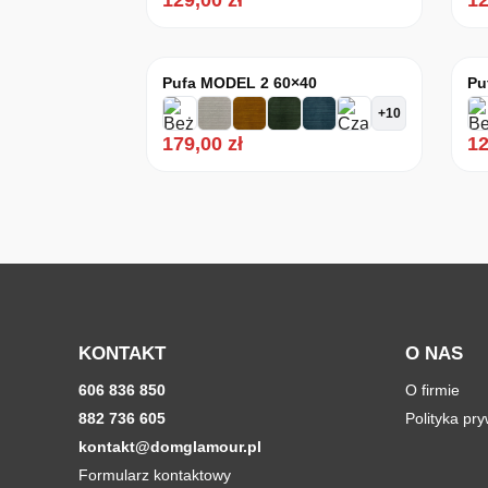
129,00
zł
1
Pufa MODEL 2 60×40
Pu
+10
179,00
zł
1
KONTAKT
O NAS
606 836 850
O firmie
882 736 605
Polityka pr
kontakt@domglamour.pl
Formularz kontaktowy