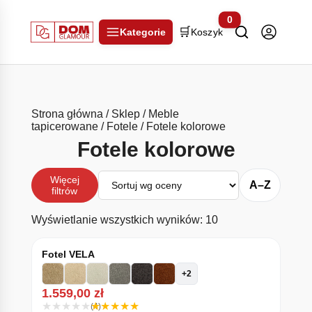
0
🛒
Kategorie
Koszyk
Strona główna
/
Sklep
/
Meble
tapicerowane
/
Fotele
/ Fotele kolorowe
Fotele kolorowe
Sortuj
Więcej
A–Z
filtrów
Posortowane wedłu
Wyświetlanie wszystkich wyników: 10
Fotel VELA
+2
1.559,00
zł
(4)