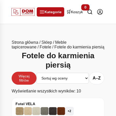
0
🛒
Kategorie
Koszyk
Strona główna
/
Sklep
/
Meble
tapicerowane
/
Fotele
/ Fotele do karmienia piersią
Fotele do karmienia
piersią
Sortuj
Więcej
A–Z
filtrów
Posortowane wedłu
Wyświetlanie wszystkich wyników: 10
Fotel VELA
+2