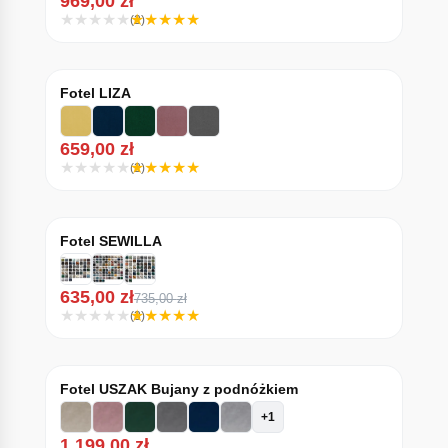
969,00
zł
(2)
Fotel LIZA
659,00
zł
(2)
Fotel SEWILLA
635,00
zł
735,00
zł
(3)
Fotel USZAK Bujany z podnóżkiem
+1
1.199,00
zł