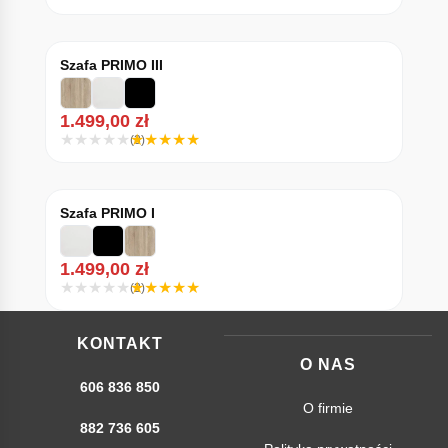
Szafa PRIMO III
1.499,00
zł
(3)
Szafa PRIMO I
1.499,00
zł
(2)
KONTAKT
O NAS
606 836 850
O firmie
882 736 605