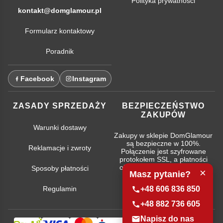
Polityka prywatności
kontakt@domglamour.pl
Formularz kontaktowy
Poradnik
Facebook
Instagram
ZASADY SPRZEDAŻY
BEZPIECZEŃSTWO
ZAKUPÓW
Warunki dostawy
Zakupy w sklepie DomGlamour
są bezpieczne w 100%.
Reklamacje i zwroty
Połączenie jest szyfrowane
protokołem SSL, a płatności
obsługują najpopularniejsze
Sposoby płatności
×
Masz pytanie?
systemy bankowe.
Regulamin
+48 606 836 850
+48 882 736 605
Napisz do nas