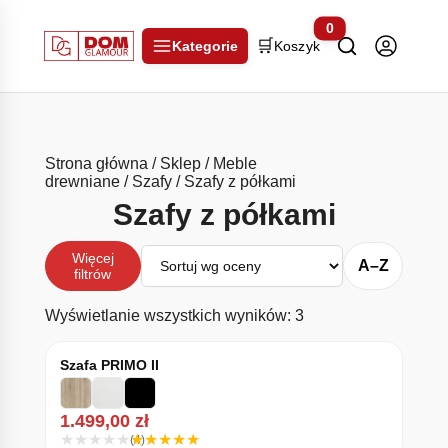
0
🛒
Kategorie
Koszyk
Strona główna
/
Sklep
/
Meble
drewniane
/
Szafy
/ Szafy z półkami
Szafy z półkami
Sortuj
Więcej
A–Z
filtrów
Posortowane według
Wyświetlanie wszystkich wyników: 3
Szafa PRIMO II
1.499,00
zł
(4)